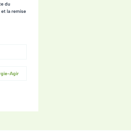
te du
et la remise
ergie-Agir