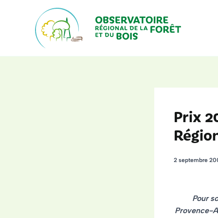
Aller
au
contenu
Prix 2
Régio
2 septembre 2
Pour so
Provence-A