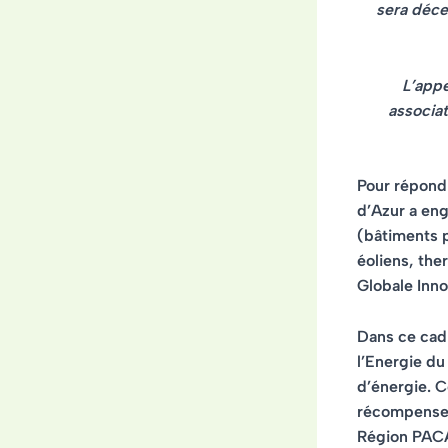
sera déce
L’appe
associat
Pour répond
d’Azur a en
(bâtiments p
éoliens, th
Globale Inno
Dans ce cadr
l’Energie du
d’énergie. 
récompenses.
Région PACA.