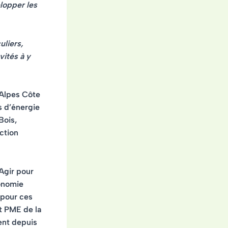
lopper les
culiers,
vités à y
 Alpes Côte
s d’énergie
Bois,
ction
Agir pour
onomie
 pour ces
et PME de la
ent depuis