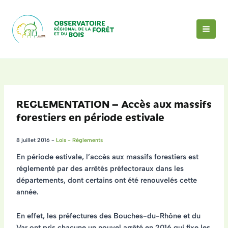
Aller
au
contenu
MAI
MEN
REGLEMENTATION – Accès aux massifs
forestiers en période estivale
8 juillet 2016
-
Lois - Règlements
En période estivale,
l’accès aux massifs forestiers est
réglementé par des arrêtés préfectoraux
dans les
départements, dont certains ont été renouvelés cette
année.
En effet, les préfectures des
Bouches-du-Rhône
et du
Var
ont pris chacune un nouvel arrêté en 2016 qui fixe les