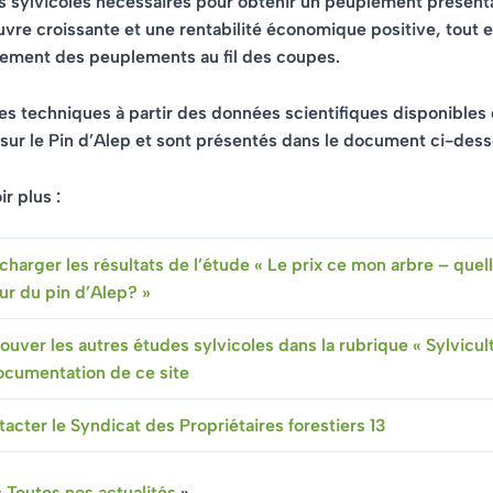
s sylvicoles
nécessaires pour obtenir un peuplement présent
vre croissante et une rentabilité économique positive, tout 
lement des peuplements au fil des coupes.
res techniques
à partir des données scientifiques disponibles 
ur le Pin d’Alep et sont présentés dans le document ci-dess
r plus :
charger les résultats de l’étude « Le prix ce mon arbre – quell
ur du pin d’Alep? »
ouver les autres études sylvicoles dans la rubrique « Sylvicul
ocumentation de ce site
acter le Syndicat des Propriétaires forestiers 13
«
Toutes nos actualités
»