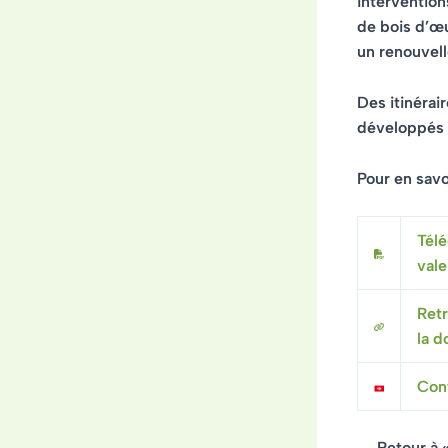
intervention
de bois d’œu
un renouvel
Des
itinérai
développés s
Pour en savoi
Télé
vale
Retr
la d
Cont
← Retour à 