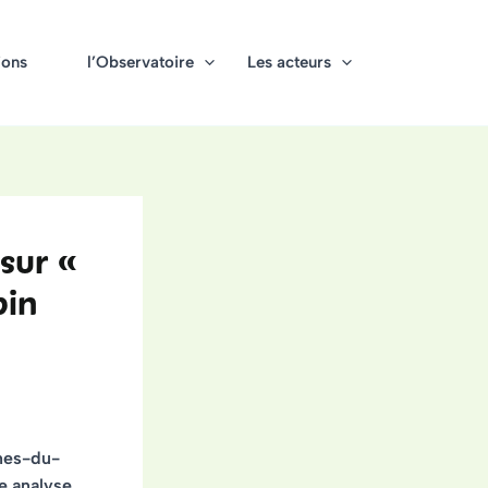
ions
l’Observatoire
Les acteurs
sur «
pin
ches-du-
ne analyse