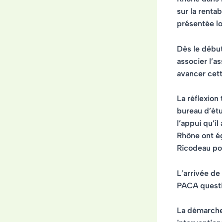
sur la renta
présentée l
Dès le débu
associer l’
avancer cet
La réflexion
bureau d’ét
l’appui qu’i
Rhône ont ég
Ricodeau pou
L’arrivée de
PACA questio
La démarche 