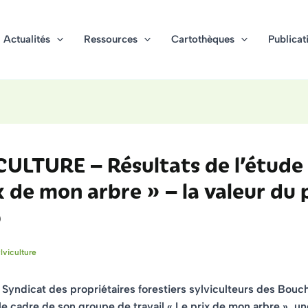
Actualités
Ressources
Cartothèques
Publicat
ULTURE – Résultats de l’étude 
x de mon arbre » – la valeur du 
p
lviculture
le Syndicat des propriétaires forestiers sylviculteurs des Bou
le cadre de son
groupe de travail « Le prix de mon arbre », u