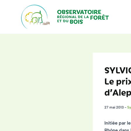
Aller
au
contenu
SYLVIC
Le pri
d’Ale
27 mai 2013
-
Sy
Initiée par 
Rhône dans 