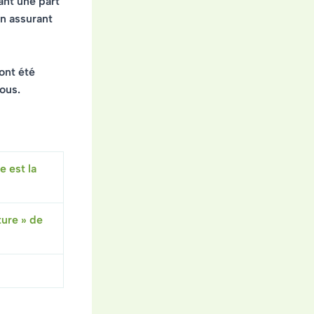
ant une part
en assurant
ont été
ous.
e est la
ture » de