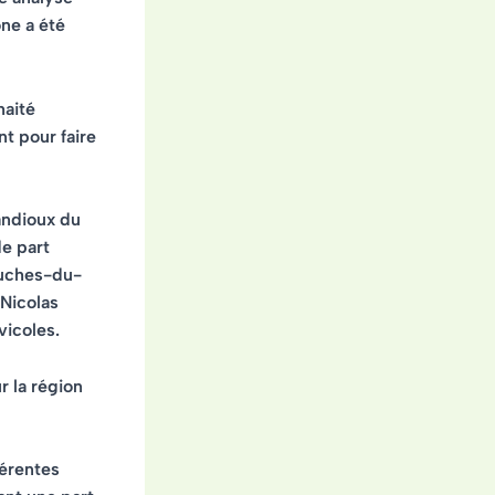
ône a été
haité
t pour faire
andioux du
e part
ouches-du-
 Nicolas
vicoles.
r la région
férentes