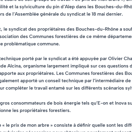
bilité et la sylviculture du pin d’Alep dans les Bouches-du-Rh
ors de l’Assemblée générale du syndicat
le 18 mai dernier.
t, le syndicat des propriétaires des Bouches-du-Rhône a sou
association des Communes forestières de ce même départemen
te problématique commune.
 technique porté par le syndicat a été appuyée par Olivier Ch
ude Alcina, organisme largement impliqué sur ces questions d
l apporte aux propriétaires. Les Communes forestières des B
alement apporté un conseil technique par l’intermédiaire de
r compléter le travail entamé sur les différents scénarios syl
 gros consommateurs de bois énergie tels qu’E-on et Inova su
nne les propriétaires forestiers.
« le prix de mon arbre » consiste à définir
quelle sont les dif