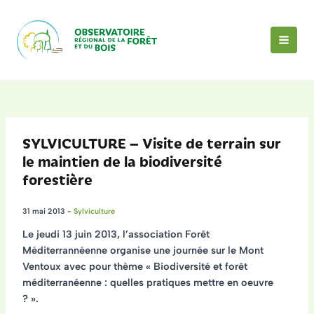
Aller
au
contenu
MAI
MEN
SYLVICULTURE – Visite de terrain sur
le maintien de la biodiversité
forestière
31 mai 2013
-
Sylviculture
Le jeudi
13 juin 2013
, l’association Forêt
Méditerrannéenne organise une journée sur le
Mont
Ventoux
avec pour thème « Biodiversité et forêt
méditerranéenne : quelles pratiques mettre en oeuvre
? ».