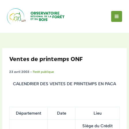
Aller
au
contenu
MAI
MEN
Ventes de printemps ONF
23 avril 2003
-
Forêt publique
CALENDRIER DES VENTES DE PRINTEMPS EN PACA
Département
Date
Lieu
Siège du Crédit